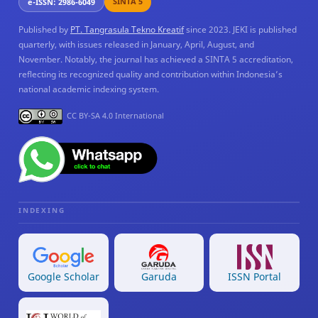
SINTA 5
e-ISSN: 2986-6049
Published by
PT. Tangrasula Tekno Kreatif
since 2023. JEKI is published
quarterly, with issues released in January, April, August, and
November. Notably, the journal has achieved a SINTA 5 accreditation,
reflecting its recognized quality and contribution within Indonesia’s
national academic indexing system.
CC BY-SA 4.0 International
INDEXING
Google Scholar
Garuda
ISSN Portal