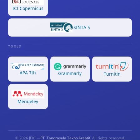
ICI Copernicus
SINTA 5
TOOLS
APA 7th
Grammarly
Turnitin
Mendeley
© 2026 JEKI —
PT. Tangrasula Tekno Kreatif
. All rights reserved.