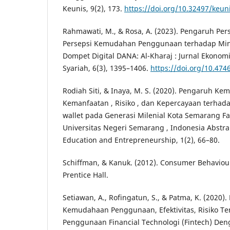
Keunis, 9(2), 173.
https://doi.org/10.32497/keun
Rahmawati, M., & Rosa, A. (2023). Pengaruh Per
Persepsi Kemudahan Penggunaan terhadap Mi
Dompet Digital DANA: Al-Kharaj : Jurnal Ekonom
Syariah, 6(3), 1395–1406.
https://doi.org/10.474
Rodiah Siti, & Inaya, M. S. (2020). Pengaruh 
Kemanfaatan , Risiko , dan Kepercayaan terha
wallet pada Generasi Milenial Kota Semarang Fa
Universitas Negeri Semarang , Indonesia Abstra
Education and Entrepreneurship, 1(2), 66–80.
Schiffman, & Kanuk. (2012). Consumer Behaviour
Prentice Hall.
Setiawan, A., Rofingatun, S., & Patma, K. (2020)
Kemudahaan Penggunaan, Efektivitas, Risiko T
Penggunaan Financial Technologi (Fintech) Den