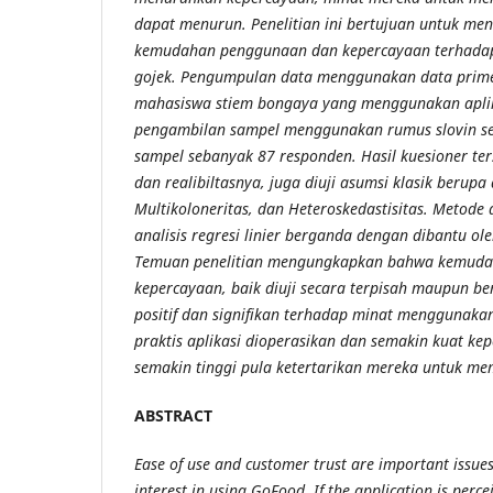
dapat menurun. Penelitian ini bertujuan untuk men
kemudahan penggunaan dan kepercayaan terhada
gojek. Pengumpulan data menggunakan data primer
mahasiswa stiem bongaya yang menggunakan aplik
pengambilan sampel menggunakan rumus slovin s
sampel sebanyak 87 responden. Hasil kuesioner terse
dan realibiltasnya, juga diuji asumsi klasik berup
Multikoloneritas, dan Heteroskedastisitas. Metode
analisis regresi linier berganda dengan dibantu o
Temuan penelitian mengungkapkan bahwa kemud
kepercayaan, baik diuji secara terpisah maupun 
positif dan signifikan terhadap minat menggunakan
praktis aplikasi dioperasikan dan semakin kuat k
semakin tinggi pula ketertarikan mereka untuk m
ABSTRACT
Ease of use and customer trust are important issue
interest in using GoFood. If the application is perce