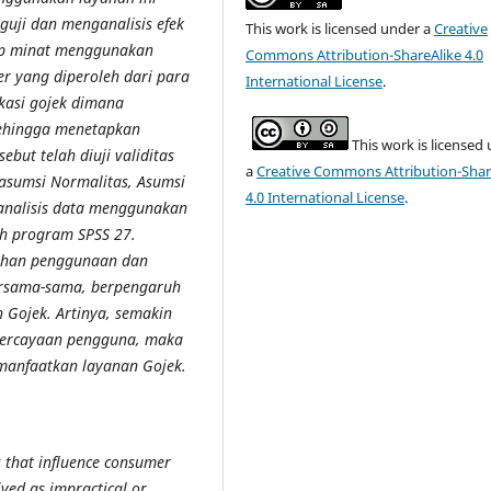
guji dan menganalisis efek
This work is licensed under a
Creative
p minat menggunakan
Commons Attribution-ShareAlike 4.0
 yang diperoleh dari para
International License
.
asi gojek dimana
ehingga menetapkan
This work is licensed
but telah diuji validitas
a
Creative Commons Attribution-Shar
a asumsi Normalitas, Asumsi
4.0 International License
.
 analisis data menggunakan
leh program SPSS 27.
ahan penggunaan dan
bersama-sama, berpengaruh
 Gojek. Artinya, semakin
epercayaan pengguna, maka
emanfaatkan layanan Gojek.
s that influence consumer
ived as impractical or