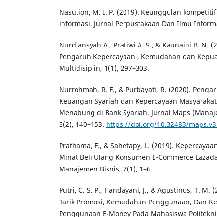
Nasution, M. I. P. (2019). Keunggulan kompetiti
informasi. Jurnal Perpustakaan Dan Ilmu Informa
Nurdiansyah A., Pratiwi A. S., & Kaunaini B. N. (
Pengaruh Kepercayaan , Kemudahan dan Kepuas
Multidisiplin, 1(1), 297–303.
Nurrohmah, R. F., & Purbayati, R. (2020). Pengar
Keuangan Syariah dan Kepercayaan Masyarakat
Menabung di Bank Syariah. Jurnal Maps (Manaj
3(2), 140–153.
https://doi.org/10.32483/maps.v3
Prathama, F., & Sahetapy, L. (2019). Kepercay
Minat Beli Ulang Konsumen E-Commerce Lazada.
Manajemen Bisnis, 7(1), 1–6.
Putri, C. S. P., Handayani, J., & Agustinus, T. M.
Tarik Promosi, Kemudahan Penggunaan, Dan K
Penggunaan E-Money Pada Mahasiswa Politekni