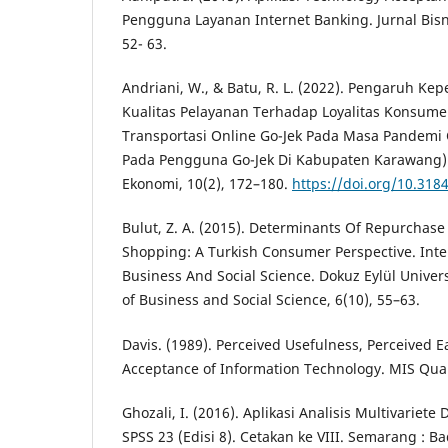
Pengguna Layanan Internet Banking. Jurnal Bisn
52- 63.
Andriani, W., & Batu, R. L. (2022). Pengaruh 
Kualitas Pelayanan Terhadap Loyalitas Konsu
Transportasi Online Go-Jek Pada Masa Pandemi 
Pada Pengguna Go-Jek Di Kabupaten Karawang). 
Ekonomi, 10(2), 172–180.
https://doi.org/10.318
Bulut, Z. A. (2015). Determinants Of Repurchase
Shopping: A Turkish Consumer Perspective. Inte
Business And Social Science. Dokuz Eylül Univers
of Business and Social Science, 6(10), 55–63.
Davis. (1989). Perceived Usefulness, Perceived E
Acceptance of Information Technology. MIS Quart
Ghozali, I. (2016). Aplikasi Analisis Multivarie
SPSS 23 (Edisi 8). Cetakan ke VIII. Semarang : B