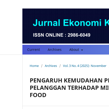
Current
Archives
About
Home
/
Archives
/
Vol. 3 No. 4 (2025): November
PENGARUH KEMUDAHAN P
PELANGGAN TERHADAP MI
FOOD