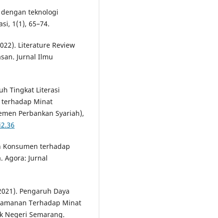
f dengan teknologi
si, 1(1), 65–74.
2022). Literature Review
an. Jurnal Ilmu
uh Tingkat Literasi
 terhadap Minat
emen Perbankan Syariah),
i2.36
aan Konsumen terhadap
 Agora: Jurnal
 (2021). Pengaruh Daya
eamanan Terhadap Minat
k Negeri Semarang.