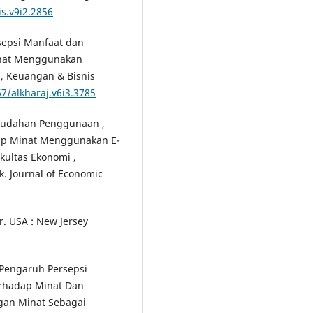
is.v9i2.2856
sepsi Manfaat dan
nat Menggunakan
i, Keuangan & Bisnis
67/alkharaj.v6i3.3785
Kemudahan Penggunaan ,
dap Minat Menggunakan E-
kultas Ekonomi ,
k. Journal of Economic
. USA : New Jersey
. Pengaruh Persepsi
erhadap Minat Dan
gan Minat Sebagai