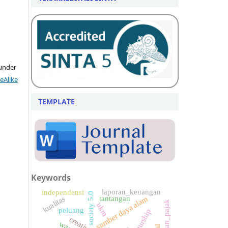
 under
eAlike
TEMPLATE
Keywords
laporan_keuangan
independensi
society 5.0
tantangan
sumber daya alam
kualitas
ukm
peluang