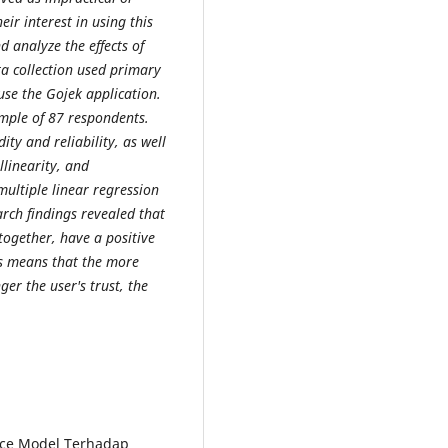
ir interest in using this
 analyze the effects of
ta collection used primary
se the Gojek application.
mple of 87 respondents.
ity and reliability, as well
llinearity, and
ultiple linear regression
rch findings revealed that
together, have a positive
his means that the more
ger the user's trust, the
ance Model Terhadap