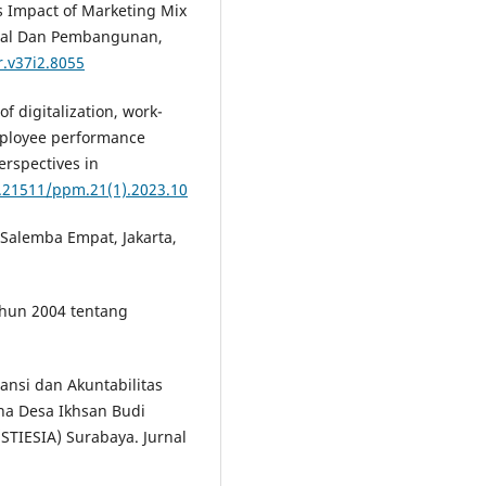
as Impact of Marketing Mix
sial Dan Pembangunan,
.v37i2.8055
 of digitalization, work-
employee performance
rspectives in
0.21511/ppm.21(1).2023.10
Salemba Empat, Jakarta,
hun 2004 tentang
ransi dan Akuntabilitas
na Desa Ikhsan Budi
STIESIA) Surabaya. Jurnal