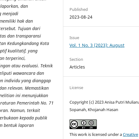
laporkan, dan
Published
g menjadi
2023-08-24
emiliki hak dan
ersebut.
Tujuan dari
itas dan transparansi
Issue
tan Kedungkandang Kota
Vol. 1 No. 3 (2023): August
if kualitatif, yang
n terperinci,
Section
ngan atau evaluasi. Teknik
Articles
eliputi wawancara dan
n individu yang dianggap
License
dan relevan. Memastikan
nelitian ini menunjukkan
Copyright (c) 2023 Anisa Putri Mulian
Peraturan Pemerintah No. 71
Sopanah, Khojanah Hasan
ran. Namun, terkait
terbukaan kepada publik
am bentuk laporan
This work is licensed under a
Creative