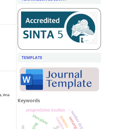
TEMPLATE
a, Ana
Keywords
pengendalian kualitas
, sumber daya manusia
inovation
potensi
tantangan
ukm