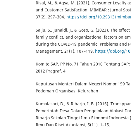
Risal, M., & Aqsa, M. (2021). Consumer Loyalty 
and Customer Satisfaction. MIMBAR : Jurnal So
37(2), 297–304.
https://doi.org/10.29313/mimbar
Salju, S., Junaidi, J., & Goso, G. (2023). The effect
family conflict, and organizational factors on 
during the COVID-19 pandemic. Problems and Pe
Management, 21(1), 107–119.
https://doi.org/1
Komite SAP, PP No. 71 Tahun 2010 Tentang SAP: 
2012 Pragraf. 4
Keputusan Menteri Dalam Negeri Nomor 159 Ta
Pedoman Organisasi Kelurahan
Kumalasari, D., & Riharjo, I. B. (2016). Transppa
Pemerintah Desa Dalam Pengelolaan Alokasi Da
Riharjo Sekolah Tinggi Ilmu Ekonomi Indonesia (
Ilmu Dan Riset Akuntansi, 5(11), 1–15.