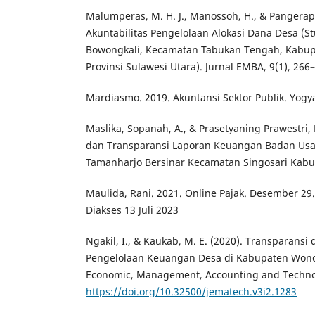
Malumperas, M. H. J., Manossoh, H., & Pangerapa
Akuntabilitas Pengelolaan Alokasi Dana Desa (S
Bowongkali, Kecamatan Tabukan Tengah, Kabup
Provinsi Sulawesi Utara). Jurnal EMBA, 9(1), 266
Mardiasmo. 2019. Akuntansi Sektor Publik. Yogy
Maslika, Sopanah, A., & Prasetyaning Prawestri, 
dan Transparansi Laporan Keuangan Badan Usa
Tamanharjo Bersinar Kecamatan Singosari Kab
Maulida, Rani. 2021. Online Pajak. Desember 29
Diakses 13 Juli 2023
Ngakil, I., & Kaukab, M. E. (2020). Transparansi 
Pengelolaan Keuangan Desa di Kabupaten Wonos
Economic, Management, Accounting and Technol
https://doi.org/10.32500/jematech.v3i2.1283