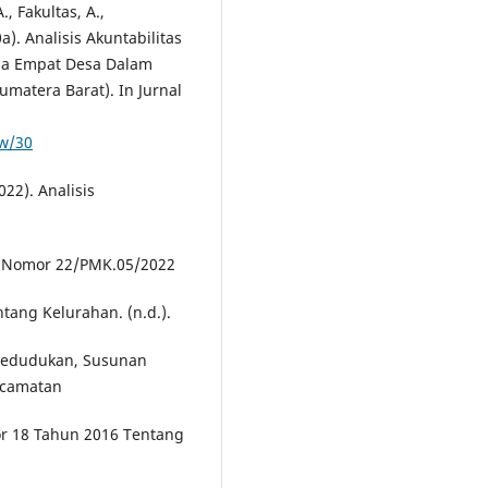
A., Fakultas, A.,
0a). Analisis Akuntabilitas
ada Empat Desa Dalam
matera Barat). In Jurnal
ew/30
022). Analisis
a Nomor 22/PMK.05/2022
ang Kelurahan. (n.d.).
Kedudukan, Susunan
kecamatan
r 18 Tahun 2016 Tentang