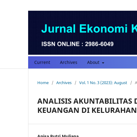
Current
Archives
About
Home
/
Archives
/
Vol. 1 No. 3 (2023): August
/
A
ANALISIS AKUNTABILITAS
KEUANGAN DI KELURAHA
Anisa Putri Muliana