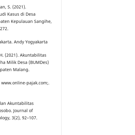
n, S. (2021).
tudi Kasus di Desa
aten Kepulauan Sangihe,
–272.
akarta. Andy Yogyakarta
H. (2021). Akuntabilitas
ha Milik Desa (BUMDes)
upaten Malang.
. www.online-pajak.com;.
dan Akuntabilitas
obo. Journal of
ogy, 3(2), 92–107.