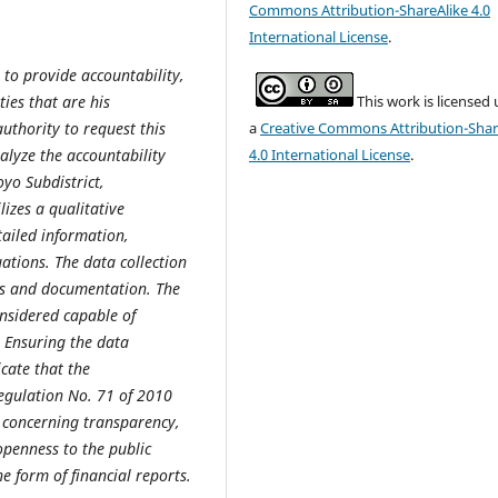
Commons Attribution-ShareAlike 4.0
International License
.
e to provide accountability,
This work is licensed
ties that are his
a
Creative Commons Attribution-Shar
authority to request this
4.0 International License
.
nalyze the accountability
yo Subdistrict,
izes a qualitative
tailed information,
tions. The data collection
ws and documentation. The
onsidered capable of
 Ensuring the data
icate that the
egulation No. 71 of 2010
 concerning transparency,
 openness to the public
e form of financial reports.