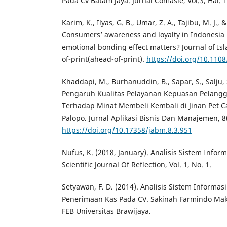
Pada Cv Batam Jaya. Jurnal Comasie, Vol.3, Hal. 1
Karim, K., Ilyas, G. B., Umar, Z. A., Tajibu, M. J., &
Consumers’ awareness and loyalty in Indonesia 
emotional bonding effect matters? Journal of Is
of-print(ahead-of-print).
https://doi.org/10.110
Khaddapi, M., Burhanuddin, B., Sapar, S., Salju, S
Pengaruh Kualitas Pelayanan Kepuasan Pelangga
Terhadap Minat Membeli Kembali di Jinan Pet C
Palopo. Jurnal Aplikasi Bisnis Dan Manajemen, 8
https://doi.org/10.17358/jabm.8.3.951
Nufus, K. (2018, January). Analisis Sistem Infor
Scientific Journal Of Reflection, Vol. 1, No. 1.
Setyawan, F. D. (2014). Analisis Sistem Informa
Penerimaan Kas Pada CV. Sakinah Farmindo Makm
FEB Universitas Brawijaya.