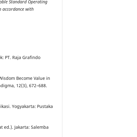
cable Standard Operating
n accordance with
: PT. Raja Grafindo
l Wisdom Become Value in
adigma, 12(3), 672–688.
kasi. Yogyakarta: Pustaka
t ed.). Jakarta: Salemba