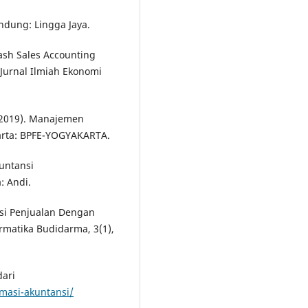
andung: Lingga Jaya.
Cash Sales Accounting
Jurnal Ilmiah Ekonomi
(2019). Manajemen
arta: BPFE-YOGYAKARTA.
kuntansi
: Andi.
asi Penjualan Dengan
rmatika Budidarma, 3(1),
dari
rmasi-akuntansi/