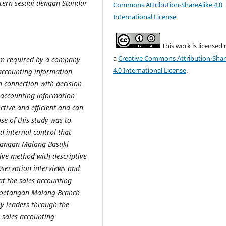
tern sesuai dengan Standar
Commons Attribution-ShareAlike 4.0
International License
.
This work is licensed
a
Creative Commons Attribution-Shar
tem required by a company
4.0 International License
.
 accounting information
 connection with decision
n accounting information
tive and efficient and can
se of this study was to
d internal control that
etangan Malang Basuki
ive method with descriptive
bservation interviews and
at the sales accounting
ajoetangan Malang Branch
y leaders through the
 sales accounting