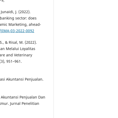
-9,
 Junaidi, J. (2022).
banking sector: does
lamic Marketing, ahead-
8/JIMA-03-2022-0092
., & Risal, M. (2022).
n Melalui Loyalitas
are and Veterinary
(3), 951–961.
masi Akuntansi Penjualan.
si Akuntansi Penjualan Dan
ur. Jurnal Penelitian