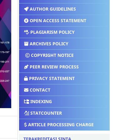
AUTHOR GUIDELINES
OPEN ACCESS STATEMENT
PLAGIARISM POLICY
ARCHIVES POLICY
COPYRIGHT NOTICE
PEER REVIEW PROCESS
PRIVACY STATEMENT
CONTACT
INDEXING
STATCOUNTER
ARTICLE PROCESSING CHARGE
TERAKREDITASI SINTA