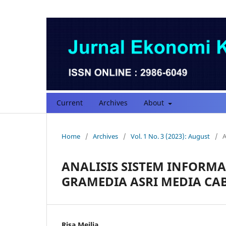
Current
Archives
About
Home
/
Archives
/
Vol. 1 No. 3 (2023): August
/
A
ANALISIS SISTEM INFORMA
GRAMEDIA ASRI MEDIA C
Risa Meilia