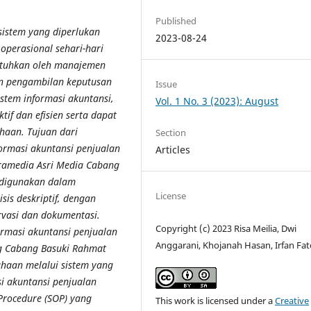
Published
sistem yang diperlukan
2023-08-24
perasional sehari-hari
utuhkan oleh manajemen
an pengambilan keputusan
Issue
stem informasi akuntansi,
Vol. 1 No. 3 (2023): August
tif dan efisien serta dapat
haan. Tujuan dari
Section
formasi akuntansi penjualan
Articles
Gramedia Asri Media Cabang
 digunakan dalam
License
isis deskriptif, dengan
vasi dan dokumentasi.
Copyright (c) 2023 Risa Meilia, Dwi
ormasi akuntansi penjualan
Anggarani, Khojanah Hasan, Irfan Fat
g Cabang Basuki Rahmat
haan melalui sistem yang
si akuntansi penjualan
Procedure (SOP) yang
This work is licensed under a
Creative