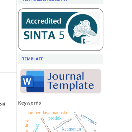
TEMPLATE
Keywords
oni
, sumber daya manusia
creative economy
tantangan
produk
inovation
kredibilitas
branding
keamanan