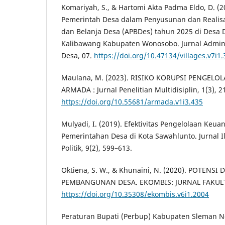
Komariyah, S., & Hartomi Akta Padma Eldo, D. (20
Pemerintah Desa dalam Penyusunan dan Realis
dan Belanja Desa (APBDes) tahun 2025 di Desa
Kalibawang Kabupaten Wonosobo. Jurnal Admin
Desa, 07.
https://doi.org/10.47134/villages.v7i1.
Maulana, M. (2023). RISIKO KORUPSI PENGEL
ARMADA : Jurnal Penelitian Multidisiplin, 1(3), 2
https://doi.org/10.55681/armada.v1i3.435
Mulyadi, I. (2019). Efektivitas Pengelolaan Keu
Pemerintahan Desa di Kota Sawahlunto. Jurnal I
Politik, 9(2), 599–613.
Oktiena, S. W., & Khunaini, N. (2020). POTENS
PEMBANGUNAN DESA. EKOMBIS: JURNAL FAKULT
https://doi.org/10.35308/ekombis.v6i1.2004
Peraturan Bupati (Perbup) Kabupaten Sleman N