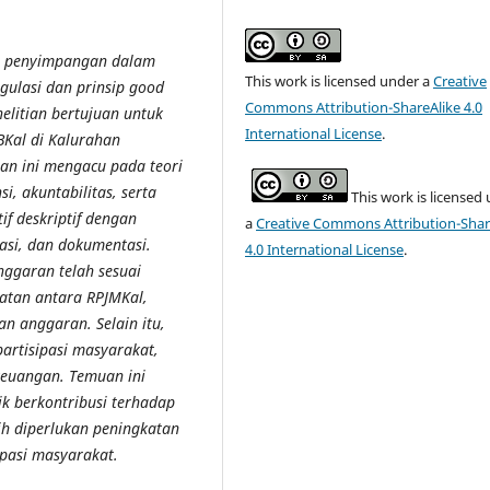
iko penyimpangan dalam
This work is licensed under a
Creative
gulasi dan prinsip good
Commons Attribution-ShareAlike 4.0
litian bertujuan untuk
International License
.
BKal di Kalurahan
an ini mengacu pada teori
, akuntabilitas, serta
This work is licensed
if deskriptif dengan
a
Creative Commons Attribution-Shar
asi, dan dokumentasi.
4.0 International License
.
ggaran telah sesuai
batan antara RPJMKal,
n anggaran. Selain itu,
partisipasi masyarakat,
keuangan. Temuan ini
ik berkontribusi terhadap
ih diperlukan peningkatan
ipasi masyarakat.