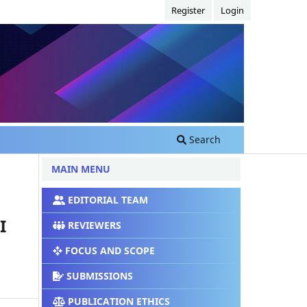
Register
Login
Search
MAIN MENU
EDITORIAL TEAM
I
REVIEWERS
FOCUS AND SCOPE
SUBMISSIONS
PUBLICATION ETHICS