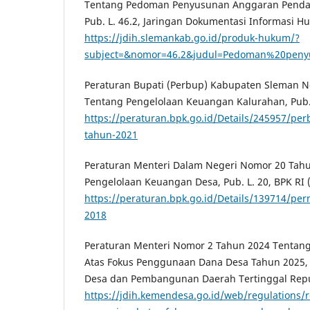
Tentang Pedoman Penyusunan Anggaran Pendap
Pub. L. 46.2, Jaringan Dokumentasi Informasi H
https://jdih.slemankab.go.id/produk-hukum/?
subject=&nomor=46.2&judul=Pedoman%20pen
Peraturan Bupati (Perbup) Kabupaten Sleman N
Tentang Pengelolaan Keuangan Kalurahan, Pub. L
https://peraturan.bpk.go.id/Details/245957/pe
tahun-2021
Peraturan Menteri Dalam Negeri Nomor 20 Tah
Pengelolaan Keuangan Desa, Pub. L. 20, BPK RI 
https://peraturan.bpk.go.id/Details/139714/pe
2018
Peraturan Menteri Nomor 2 Tahun 2024 Tentang
Atas Fokus Penggunaan Dana Desa Tahun 2025, 
Desa dan Pembangunan Daerah Tertinggal Repub
https://jdih.kemendesa.go.id/web/regulations/