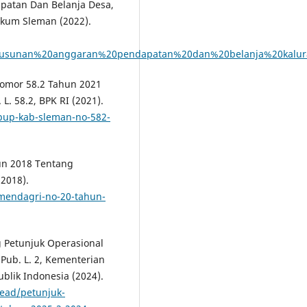
atan Dan Belanja Desa,
ukum Sleman (2022).
yusunan%20anggaran%20pendapatan%20dan%20belanja%20kalur
omor 58.2 Tahun 2021
. 58.2, BPK RI (2021).
rbup-kab-sleman-no-582-
un 2018 Tentang
(2018).
rmendagri-no-20-tahun-
 Petunjuk Operasional
Pub. L. 2, Kementerian
lik Indonesia (2024).
read/petunjuk-