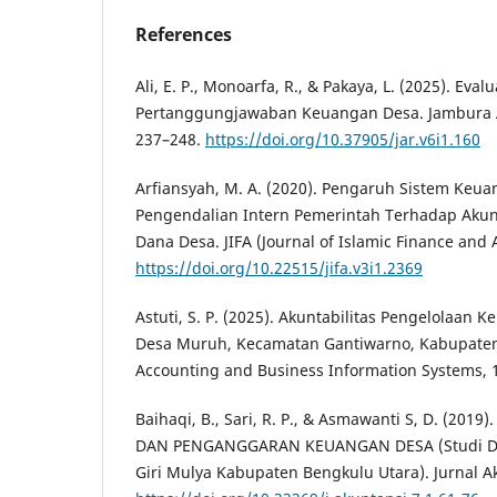
References
Ali, E. P., Monoarfa, R., & Pakaya, L. (2025). Ev
Pertanggungjawaban Keuangan Desa. Jambura A
237–248.
https://doi.org/10.37905/jar.v6i1.160
Arfiansyah, M. A. (2020). Pengaruh Sistem Keu
Pengendalian Intern Pemerintah Terhadap Akunt
Dana Desa. JIFA (Journal of Islamic Finance and 
https://doi.org/10.22515/jifa.v3i1.2369
Astuti, S. P. (2025). Akuntabilitas Pengelolaan 
Desa Muruh, Kecamatan Gantiwarno, Kabupaten 
Accounting and Business Information Systems, 1
Baihaqi, B., Sari, R. P., & Asmawanti S, D. (20
DAN PENGANGGARAN KEUANGAN DESA (Studi Di
Giri Mulya Kabupaten Bengkulu Utara). Jurnal Ak