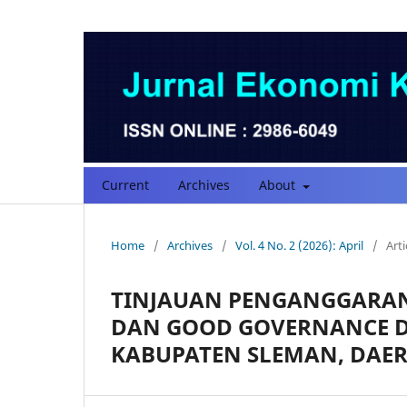
Current
Archives
About
Home
/
Archives
/
Vol. 4 No. 2 (2026): April
/
Arti
TINJAUAN PENGANGGARAN
DAN GOOD GOVERNANCE 
KABUPATEN SLEMAN, DAE