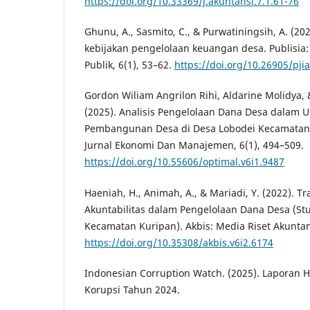
https://doi.org/10.33369/j.akuntansi.7.1.61-76
Ghunu, A., Sasmito, C., & Purwatiningsih, A. (20
kebijakan pengelolaan keuangan desa. Publisia: 
Publik, 6(1), 53–62.
https://doi.org/10.26905/pji
Gordon Wiliam Angrilon Rihi, Aldarine Molidya, &
(2025). Analisis Pengelolaan Dana Desa dalam
Pembangunan Desa di Desa Lobodei Kecamatan
Jurnal Ekonomi Dan Manajemen, 6(1), 494–509.
https://doi.org/10.55606/optimal.v6i1.9487
Haeniah, H., Animah, A., & Mariadi, Y. (2022). T
Akuntabilitas dalam Pengelolaan Dana Desa (Stu
Kecamatan Kuripan). Akbis: Media Riset Akuntans
https://doi.org/10.35308/akbis.v6i2.6174
Indonesian Corruption Watch. (2025). Laporan 
Korupsi Tahun 2024.