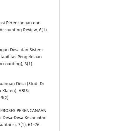
aluasi Perencanaan dan
ccounting Review, 6(1),
angan Desa dan Sistem
abilitas Pengelolaan
Accounting), 3(1).
Keuangan Desa (Studi Di
Klaten). ABIS:
3(2).
19). PROSES PERENCANAAN
 Desa-Desa Kecamatan
untansi, 7(1), 61–76.