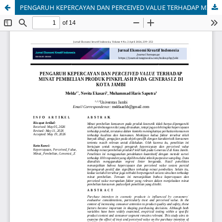
PENGARUH KEPERCAYAN DAN PERCEIVED VALUE TERHADAP MINAT PEMBELIAN PRODUK PINKFLASH PADA GENERASI Z DI KOTA JAMBI