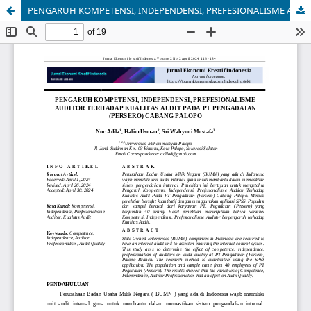
PENGARUH KOMPETENSI, INDEPENDENSI, PREFESIONALISME AUDITOR TERHADAP KUALITAS AUDIT PADA PT PENGADAIAN (PERSERO) CABANG PALOPO