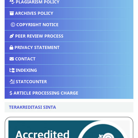
PLAGIARISM POLICY
ARCHIVES POLICY
COPYRIGHT NOTICE
PEER REVIEW PROCESS
PRIVACY STATEMENT
CONTACT
INDEXING
STATCOUNTER
ARTICLE PROCESSING CHARGE
TERAKREDITASI SINTA