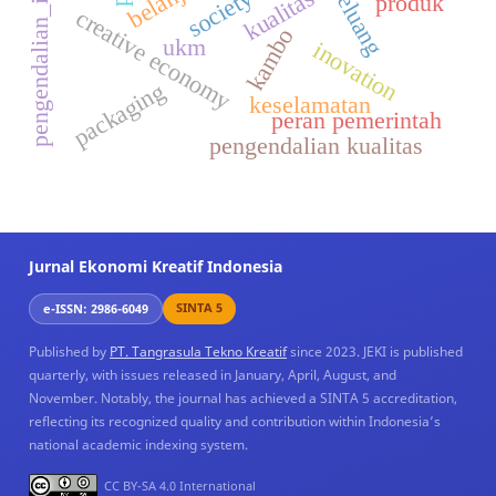
pengendalian_intern
society 5.0
peluang
kualitas
produk
creative economy
kambo
ukm
inovation
packaging
keselamatan
peran pemerintah
pengendalian kualitas
Jurnal Ekonomi Kreatif Indonesia
SINTA 5
e-ISSN: 2986-6049
Published by
PT. Tangrasula Tekno Kreatif
since 2023. JEKI is published
quarterly, with issues released in January, April, August, and
November. Notably, the journal has achieved a SINTA 5 accreditation,
reflecting its recognized quality and contribution within Indonesia’s
national academic indexing system.
CC BY-SA 4.0 International