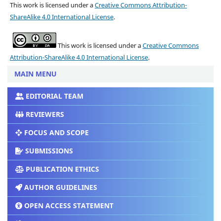
This work is licensed under a
Creative Commons Attribution-
ShareAlike 4.0 International License
.
This work is licensed under a
Creative Commons
Attribution-ShareAlike 4.0 International License
.
MAIN MENU
EDITORIAL TEAM
REVIEWERS
FOCUS AND SCOPE
SUBMISSIONS
PUBLICATION ETHICS
AUTHOR GUIDELINES
OPEN ACCESS STATEMENT