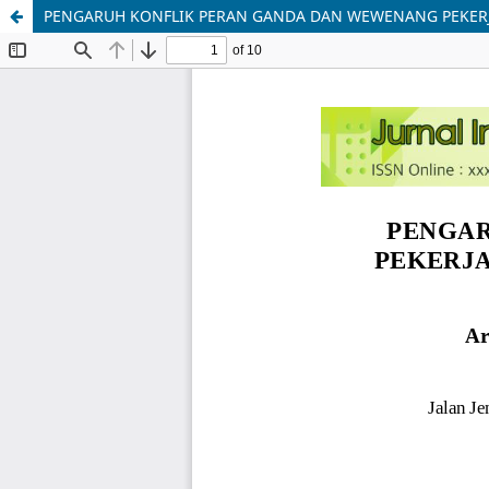
PENGARUH KONFLIK PERAN GANDA DAN WEWENANG PEKERJAA