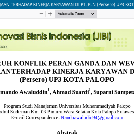
N TERHADAP KINERJA KARYAWAN DI PT. PLN (Persero) UP3 KO