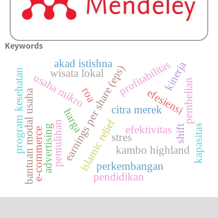
Keywords
akad istishna
profitabilitas
kinerja
earnings per share (eps)
program kesehatan
wisata lokal
usaha mikro
pembelian
roa
efesiensi
bantuan modal usaha
citra merek
harga
islamic relief
pemulihan
kapasitas
advertising
shift
efektivitas
e-commerce
stres
kambo highland
perkembangan
pendidikan