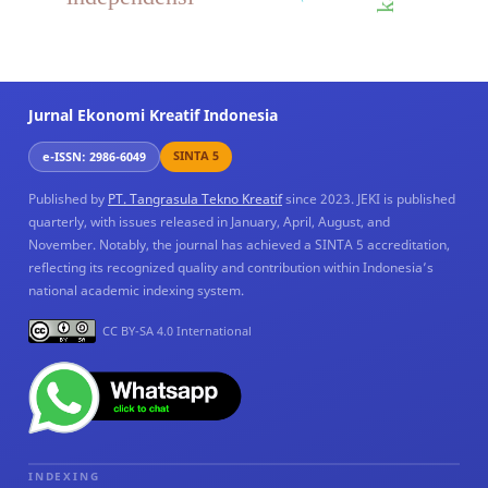
Jurnal Ekonomi Kreatif Indonesia
SINTA 5
e-ISSN: 2986-6049
Published by
PT. Tangrasula Tekno Kreatif
since 2023. JEKI is published
quarterly, with issues released in January, April, August, and
November. Notably, the journal has achieved a SINTA 5 accreditation,
reflecting its recognized quality and contribution within Indonesia’s
national academic indexing system.
CC BY-SA 4.0 International
INDEXING